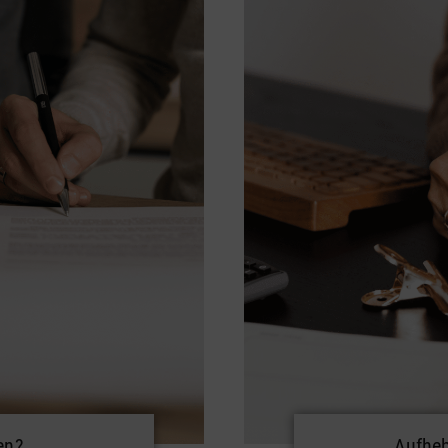
en?
Aufheb